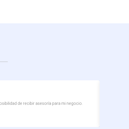
sibilidad de recibir asesoría para mi negocio.
Mil graci
Pedro F