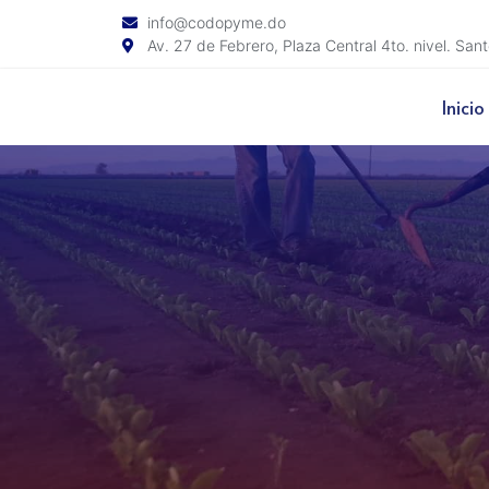
info@codopyme.do
Av. 27 de Febrero, Plaza Central 4to. nivel. Sa
Inicio